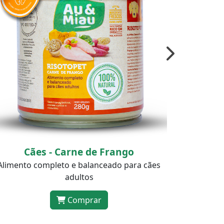
Cães - Carne Suína
Alimento completo e balanceado para cães
Alimento
adultos
Comprar